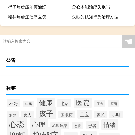
得了焦虑症如何治好
分心木能治疗失眠吗
精神焦虑症治疗医院
失眠的认知行为治疗方法
☚
公告
标签
健康
医院
不好
北京
压力
原因
中药
孩子
宝宝
小时
女人
安眠药
家长
多梦
心态
心理
情绪
患者
心理治疗
态度
抑郁症