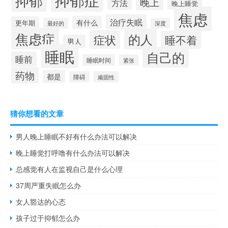
抑郁
晚上
方法
晚上睡觉
焦虑
治疗失眠
有什么
更年期
最好的
深度
焦虑症
的人
症状
睡不着
男人
睡眠
自己的
睡前
睡眠时间
紧张
药物
都是
障碍
顽固性
猜你想看的文章
男人晚上睡眠不好有什么办法可以解决
晚上睡觉打呼噜有什么办法可以解决
总感觉有人在监视自己是什么心理
37周严重失眠怎么办
女人豁达的心态
孩子过于抑郁怎么办