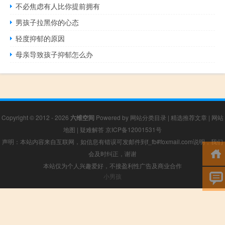
不必焦虑有人比你提前拥有
男孩子拉黑你的心态
轻度抑郁的原因
母亲导致孩子抑郁怎么办
Copyright © 2012 - 2026
六维空间
Powered by
网站分类目录
|
精选推荐文章
|
网站
地图
|
疑难解答
京ICP备12001531号
声明：本站内容来自互联网，如信息有错误可发邮件到f_fb#foxmail.com说明，我们
会及时纠正，谢谢
本站仅为个人兴趣爱好，不接盈利性广告及商业合作
小男孩