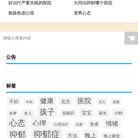
好治疗严重失眠的医院
大同治抑郁哪个医院
烦躁焦虑心慌
渣男心态
☚
公告
标签
健康
医院
不好
北京
压力
原因
中药
孩子
宝宝
小时
女人
安眠药
家长
多梦
心态
心理
情绪
患者
心理治疗
态度
抑郁症
抑郁
晚上
方法
晚上睡觉