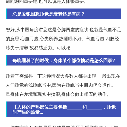
命能源的重要地,也可以说是人体很重要。
总是爱犯困想睡觉是衰老还是有病？
您好,从中医角度讲您这是心脾两虚的症状,也就是气血不足
的意思,心血亏虚,心失所养,故睡眠不好。气血亏虚,四肢经
脉失于濡养,故易感乏力。可以吃...
每晚睡着了的时候，身体某个部位抽动是怎么回事?
睡着了突然抖一下这种情况大多数人都会出现,一般出现在
人们睡觉的浅睡眠当中,因为在睡眠当中肌肉仍会运作。一
旦身体在梦境和现实中搞混,身体会做出相应的动作。
【人体的产热部位主要包括______和______，睡觉
时产生的热量...