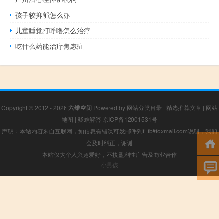
孩子较抑郁怎么办
儿童睡觉打呼噜怎么治疗
吃什么药能治疗焦虑症
Copyright © 2012 - 2026
六维空间
Powered by
网站分类目录
|
精选推荐文章
|
网站
地图
|
疑难解答
京ICP备12001531号
声明：本站内容来自互联网，如信息有错误可发邮件到f_fb#foxmail.com说明，我们
会及时纠正，谢谢
本站仅为个人兴趣爱好，不接盈利性广告及商业合作
小男孩