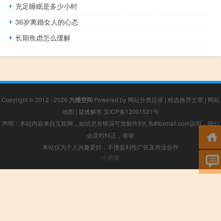
充足睡眠是多少小时
36岁离婚女人的心态
长期焦虑怎么缓解
Copyright © 2012 - 2026
六维空间
Powered by
网站分类目录
|
精选推荐文章
|
网站
地图
|
疑难解答
京ICP备12001531号
声明：本站内容来自互联网，如信息有错误可发邮件到f_fb#foxmail.com说明，我们
会及时纠正，谢谢
本站仅为个人兴趣爱好，不接盈利性广告及商业合作
小男孩