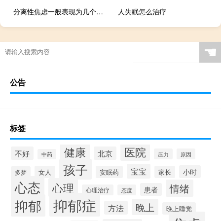
分离性焦虑一般表现为几个阶段
人失眠怎么治疗
☚
公告
标签
健康
医院
不好
北京
压力
原因
中药
孩子
宝宝
小时
女人
安眠药
家长
多梦
心态
心理
情绪
患者
心理治疗
态度
抑郁症
抑郁
晚上
方法
晚上睡觉