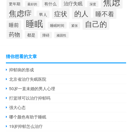
焦虑
治疗失眠
有什么
更年期
最好的
深度
焦虑症
的人
症状
睡不着
男人
睡眠
自己的
睡前
睡眠时间
紧张
药物
都是
障碍
顽固性
猜你想看的文章
抑郁病的形成
北京省治疗失眠医院
50岁一直未婚的男人心理
打篮球可以治疗抑郁吗
强大心态
哪个颜色有助于睡眠
19岁抑郁怎么治疗