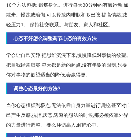
10个方法包括: 锻炼身体。进行每天30分钟的有氧运动,如
散步、慢跑或瑜伽,可以释放内啡肽和多巴胺,提高情绪,减
轻压力1。 保持社交联系。与朋友、家人和社区。
心态不好怎么调整调节心态的有效方法
学会让自己安静,把思维沉浸下来,慢慢降低对事物的欲望。
把自我经常归零,每天都是新的起点,没有年龄的限制,只要
你对事物的欲望适当的降低,会赢得更。
调整心态最好的方法?
当你心态糟糕到极点,无法依靠自身力量进行调控,甚至对自
己产生反感,抗拒,厌恶,逃避的想法的时候,那必须依靠外界
的力量进行调整。 要么拜访高人,解除心中。