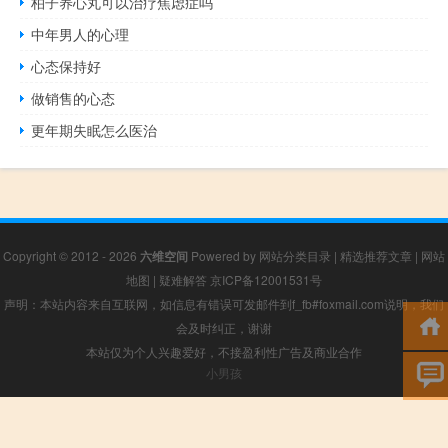
柏子养心丸可以治疗焦虑症吗
中年男人的心理
心态保持好
做销售的心态
更年期失眠怎么医治
Copyright © 2012 - 2026
六维空间
Powered by
网站分类目录
|
精选推荐文章
|
网站
地图
|
疑难解答
京ICP备12001531号
声明：本站内容来自互联网，如信息有错误可发邮件到f_fb#foxmail.com说明，我们
会及时纠正，谢谢
本站仅为个人兴趣爱好，不接盈利性广告及商业合作
小男孩