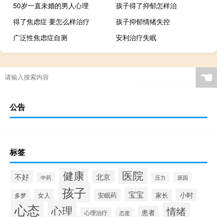
50岁一直未婚的男人心理
孩子得了抑郁怎样治
得了焦虑症 要怎么样治疗
孩子抑郁情绪失控
广泛性焦虑症自测
安利治疗失眠
☚
公告
标签
健康
医院
不好
北京
压力
原因
中药
孩子
宝宝
小时
女人
安眠药
家长
多梦
心态
心理
情绪
患者
心理治疗
态度