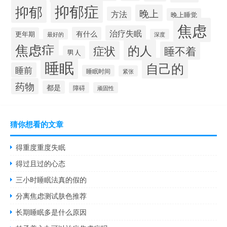
抑郁症
抑郁
晚上
方法
晚上睡觉
焦虑
治疗失眠
有什么
更年期
最好的
深度
焦虑症
的人
症状
睡不着
男人
睡眠
自己的
睡前
睡眠时间
紧张
药物
都是
障碍
顽固性
猜你想看的文章
得重度重度失眠
得过且过的心态
三小时睡眠法真的假的
分离焦虑测试肤色推荐
长期睡眠多是什么原因