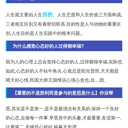
目的
人生观主要由人生
、人生态度和人生价值三方面构成,
三者相互区别又有着密切联系.目的性是人与动物的重要区
别,人生目的是人生实践中的根本问题,。
为什么感觉心态好的人过得都幸福?
因为人的心理上总会觉得心态好的人,过得都很幸福,实际也
如此,心态好的人不钻牛角尖,心底总是阳光普照,天天都是
晴天好心情,民国大师王国维说心境心造也,自... 因。
【重要的不是胜利而是参与的意思是什么】作业帮
恩,其实是不是第一,是不是最强没有关系的.保持一个良好
的心态,去做每一件事.享受其中的乐趣,才最重要.友谊第一,
比赛第二.关键开心就好,输赢无所谓。