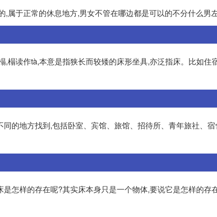
的,属于正常的休息地方,男女不管在哪边都是可以的不分什么男左
榻,榻读作tà,本意是指狭长而较矮的床形坐具,亦泛指床。比如住
不同的地方找到,包括卧室、宾馆、旅馆、招待所、青年旅社、宿
床是怎样的存在呢?其实床本身只是一个物体,要说它是怎样的存在