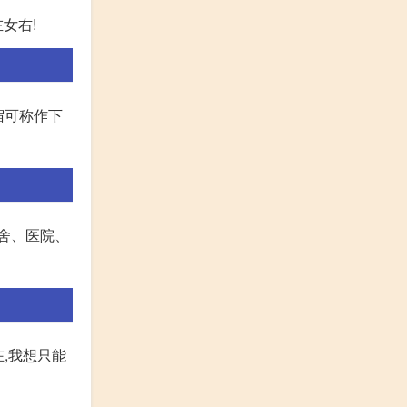
女右!
宿可称作下
舍、医院、
,我想只能