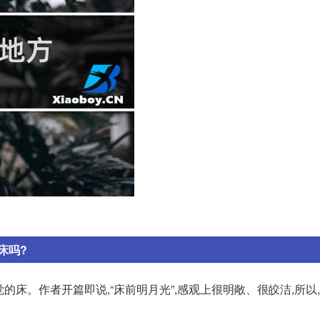
床吗?
觉的床。作者开篇即说,“床前明月光”,感观上很明敞、很皎洁,所以