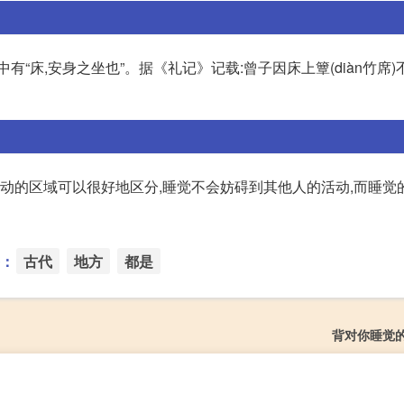
“床,安身之坐也”。据《礼记》记载:曾子因床上簟(diàn竹席)
活动的区域可以很好地区分,睡觉不会妨碍到其他人的活动,而睡觉
：
古代
地方
都是
背对你睡觉