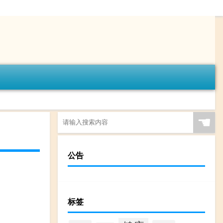
☚
公告
标签