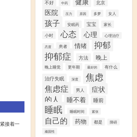
健康
不好
北京
中药
医院
女人
多梦
压力
原因
孩子
宝宝
安眠药
家长
心态
心理
小时
心理治疗
抑郁
情绪
患者
态度
抑郁症
晚上
方法
有什么
晚上睡觉
更年期
最好的
焦虑
治疗失眠
深度
焦虑症
症状
男人
的人
睡不着
睡前
睡眠
睡眠时间
紧张
自己的
药物
都是
障碍
,紧接着一
顽固性