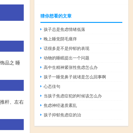
猜你想看的文章
孩子总是焦虑情绪低落
晚上睡觉阴毛瘙痒
话很多是不是抑郁的表现
动物的睡眠提出一个问题
饰品之 睡
高中生精神紧张性焦虑怎么办
孩子一睡觉鼻子就堵是怎么回事啊
心态佳句
当孩子焦虑症犯的时候该怎么办
动推杆、左右
焦虑神经递质紊乱
孩子抑郁焦虑症的治