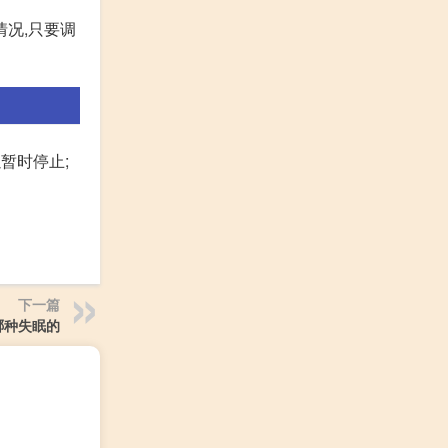
情况,只要调
暂时停止;
下一篇
哪种失眠的