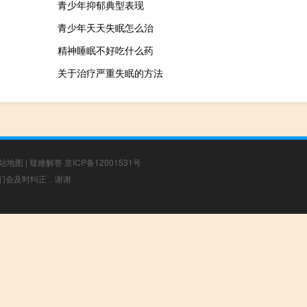
青少年抑郁典型表现
青少年天天失眠怎么治
精神睡眠不好吃什么药
关于治疗严重失眠的方法
站地图
|
疑难解答
京ICP备12001531号
，我们会及时纠正，谢谢