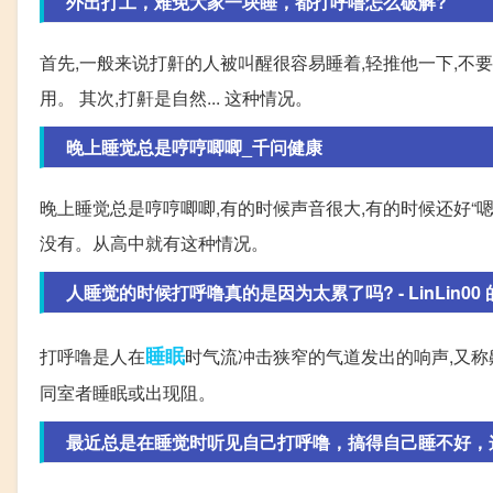
外出打工，难免大家一块睡，都打呼噜怎么破解?
首先,一般来说打鼾的人被叫醒很容易睡着,轻推他一下,不
用。 其次,打鼾是自然... 这种情况。
晚上睡觉总是哼哼唧唧_千问健康
晚上睡觉总是哼哼唧唧,有的时候声音很大,有的时候还好“嗯~
没有。从高中就有这种情况。
人睡觉的时候打呼噜真的是因为太累了吗? - LinLin00 的回
睡眠
打呼噜是人在
时气流冲击狭窄的气道发出的响声,又称
同室者睡眠或出现阻。
最近总是在睡觉时听见自己打呼噜，搞得自己睡不好，