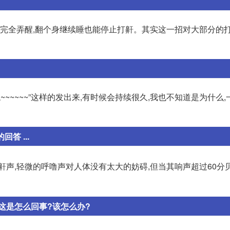
要完全弄醒,翻个身继续睡也能停止打鼾。其实这一招对大部分的
~~~~~”这样的发出来,有时候会持续很久,我也不知道是为什么
答 ...
鼾声,轻微的呼噜声对人体没有太大的妨碍,但当其响声超过60分贝
这是怎么回事?该怎么办?