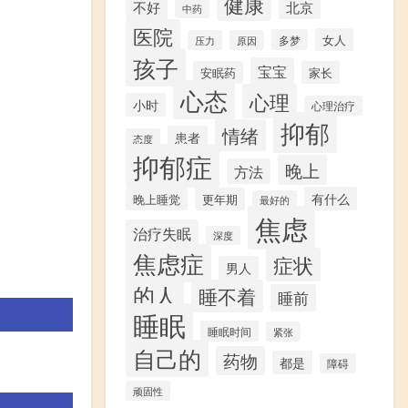
健康
不好
北京
中药
医院
女人
多梦
压力
原因
孩子
宝宝
安眠药
家长
心态
心理
小时
心理治疗
抑郁
情绪
患者
态度
抑郁症
晚上
方法
有什么
晚上睡觉
更年期
最好的
焦虑
治疗失眠
深度
焦虑症
症状
男人
的人
睡不着
睡前
睡眠
睡眠时间
紧张
自己的
药物
都是
障碍
顽固性