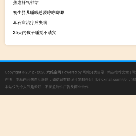
焦虑肝气郁结
初生婴儿睡眠总爱哼哼唧唧
耳石症治疗后失眠
35天的孩子睡觉不踏实
Copyright © 2012 - 2026
六维空间
Powered by
网站分类目录
|
精选推荐文章
|
网
声明：本站内容来自互联网，如信息有错误可发邮件到f_fb#foxmail.com说明
本站仅为个人兴趣爱好，不接盈利性广告及商业合作