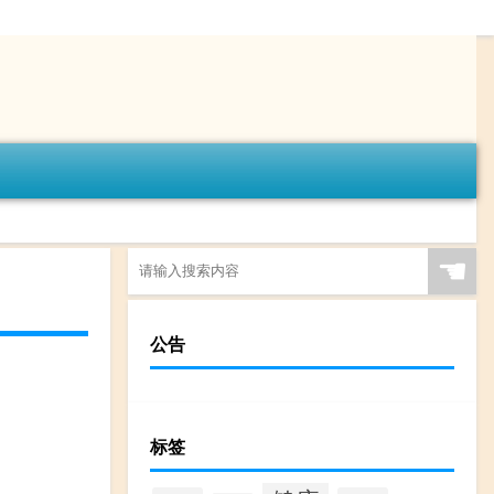
☚
公告
标签