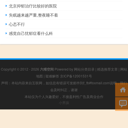
北京抑郁治疗比较好的医院
失眠越来越严重,整夜睡不着
心态不行
感觉自己忧郁症看什么科
Copyright © 2012 - 2026
六维空间
Powered by
网站分类目录
|
精选推荐文章
|
网站
地图
|
疑难解答
京ICP备12001531号
声明：本站内容来自互联网，如信息有错误可发邮件到f_fb#foxmail.com说明，我们
会及时纠正，谢谢
本站仅为个人兴趣爱好，不接盈利性广告及商业合作
小男孩