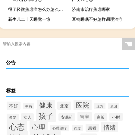
得了轻微焦虑症怎么办怎么才能好起来
济南市治疗焦虑哪家
新生儿二十天睡觉一惊
耳鸣睡眠不好怎样调理治疗
☚
公告
标签
健康
医院
不好
北京
压力
原因
中药
孩子
宝宝
小时
女人
安眠药
家长
多梦
心态
心理
情绪
患者
心理治疗
态度