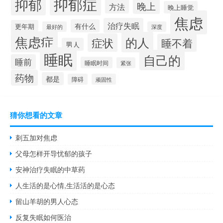
抑郁症
抑郁
晚上
方法
晚上睡觉
焦虑
治疗失眠
有什么
更年期
最好的
深度
焦虑症
的人
症状
睡不着
男人
睡眠
自己的
睡前
睡眠时间
紧张
药物
都是
障碍
顽固性
猜你想看的文章
刺五加对焦虑
父母怎样开导忧郁的孩子
安神治疗失眠的中草药
人生活的是心情,生活活的是心态
留山羊胡的男人心态
反复失眠如何医治