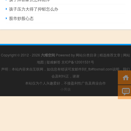
孩子压力大得了抑郁怎么办
股市炒股心态
Copyright © 2012 - 2026
六维空间
Powered by
网站分类目录
|
精选推荐文章
|
网站
地图
|
疑难解答
京ICP备12001531号
声明：本站内容来自互联网，如信息有错误可发邮件到f_fb#foxmail.com说明，我们
会及时纠正，谢谢
本站仅为个人兴趣爱好，不接盈利性广告及商业合作
小男孩