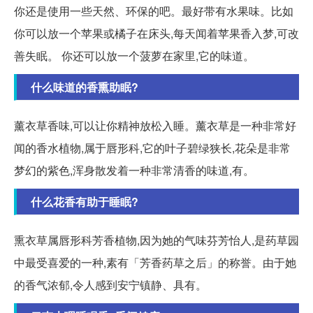
你还是使用一些天然、环保的吧。最好带有水果味。比如
你可以放一个苹果或橘子在床头,每天闻着苹果香入梦,可改
善失眠。 你还可以放一个菠萝在家里,它的味道。
什么味道的香熏助眠?
薰衣草香味,可以让你精神放松入睡。薰衣草是一种非常好
闻的香水植物,属于唇形科,它的叶子碧绿狭长,花朵是非常
梦幻的紫色,浑身散发着一种非常清香的味道,有。
什么花香有助于睡眠?
熏衣草属唇形科芳香植物,因为她的气味芬芳怡人,是药草园
中最受喜爱的一种,素有「芳香药草之后」的称誉。由于她
的香气浓郁,令人感到安宁镇静、具有。