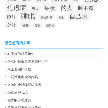
焦虑症
的人
症状
睡不着
男人
睡眠
自己的
睡前
睡眠时间
紧张
药物
都是
障碍
顽固性
猜你想看的文章
心态好的精美短句
什么叫睡眠肌阵挛怎样治疗
来士普治疗失眠
广泛性焦虑能治好吗
入睡困难浅睡眠啥原因
怎么搞好心态
强大的心理建设
孩子抑郁家长怎样陪伴