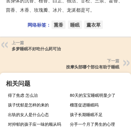
害身体的沉香、檀香、白芷、独活、甘松、三柰、藿香、
茴香、木香、玫瑰瓣、冰片、龙涎都是可。
网络标签：
熏香
睡眠
薰衣草
上一篇
多梦睡眠不好吃什么药可治
下一篇
按摩头部哪个部位有助于睡眠
相关问题
得了焦虑 怎么治
80天的宝宝睡眠明显少了
孩子忧郁是怎样的来的
榴莲促进睡眠吗
出轨的女人是什么心态
孩子长期睡眠不足
对抑郁的孩子应一味的顺从吗
分手一个月了男生的心理