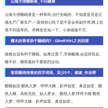
云南大理睡眠香_千问健康
云南大理睡眠香是一种草药,治疗失眠的。不知道是否是正
规生产厂家生产,一直很担心吃了是不是会有副作用,网上也
查不到该草药。求网友告知一下。小弟感激不尽。
檀木的香有助于睡眠吗? - G6mKHfrLZ 的回答
锻炼合适有利于睡眠。如果过度了,浑身酸痛,会适得其反,
睡不好。睡前最好不要剧烈运动。
形容睡得很香的四字词语。至少3个。谢谢_作业帮
酣睡如泥 酣然入梦、呼呼大睡、鼾声如雷、鼻息如雷、酣
然入睡、高枕无忧、如入梦乡、 酣然入梦,呼呼大睡 酣然
入梦、呼呼大睡、鼾声如雷、鼻息如雷 。