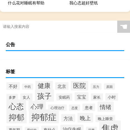
什么花对睡眠有帮助
我心态超好壁纸
☚
公告
标签
健康
医院
不好
北京
压力
原因
中药
孩子
宝宝
小时
女人
安眠药
家长
多梦
心态
心理
情绪
患者
心理治疗
态度
抑郁症
抑郁
晚上
方法
晚上睡觉
焦虑
治疗失眠
有什么
更年期
最好的
深度