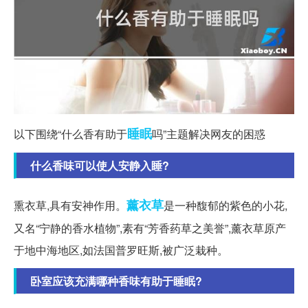
睡眠
以下围绕“什么香有助于
吗”主题解决网友的困惑
什么香味可以使人安静入睡?
薰衣草
熏衣草,具有安神作用。
是一种馥郁的紫色的小花,
又名“宁静的香水植物”,素有“芳香药草之美誉”,薰衣草原产
于地中海地区,如法国普罗旺斯,被广泛栽种。
卧室应该充满哪种香味有助于睡眠?