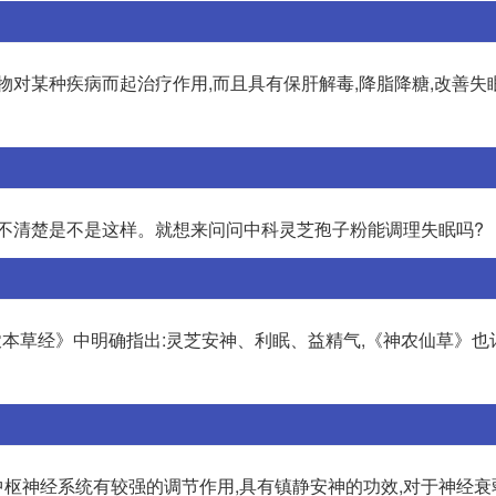
物对某种疾病而起治疗作用,而且具有保肝解毒,降脂降糖,改善失
也不清楚是不是这样。就想来问问中科灵芝孢子粉能调理失眠吗?
农本草经》中明确指出:灵芝安神、利眠、益精气,《神农仙草》也
于中枢神经系统有较强的调节作用,具有镇静安神的功效,对于神经