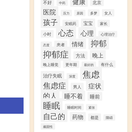
健康
不好
北京
中药
医院
女人
多梦
压力
原因
孩子
宝宝
安眠药
家长
心态
心理
小时
心理治疗
抑郁
情绪
患者
态度
抑郁症
晚上
方法
有什么
晚上睡觉
更年期
最好的
焦虑
治疗失眠
深度
焦虑症
症状
男人
的人
睡不着
睡前
睡眠
睡眠时间
紧张
自己的
药物
都是
障碍
顽固性