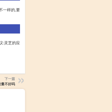
不一样的,要
议:灵芝的应
下一篇
质量不好吗