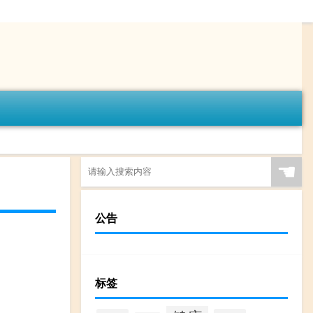
☚
公告
标签