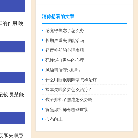
猜你想看的文章
眠的作用.晚
感觉得焦虑了怎么办
长期严重失眠能治吗
轻度抑郁的心理表现
死缠烂打男生的心理
风油精治疗失眠吗
什么叫睡眠肌阵挛怎样治疗
常年失眠多梦怎么治疗?
记载:灵芝能
孩子抑郁了焦虑怎么办啊
得焦虑抑郁有哪些症状
心态向上
衰弱和失眠患