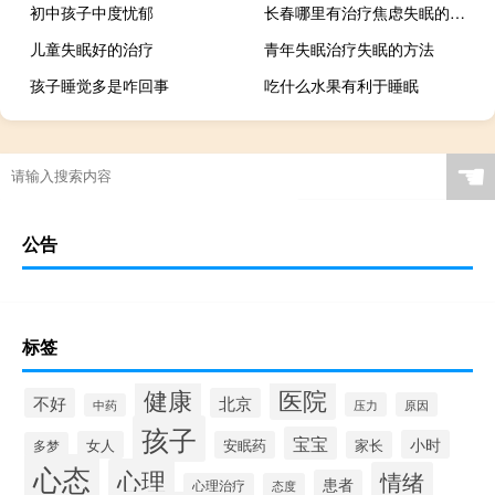
初中孩子中度忧郁
长春哪里有治疗焦虑失眠的医院
儿童失眠好的治疗
青年失眠治疗失眠的方法
孩子睡觉多是咋回事
吃什么水果有利于睡眠
☚
公告
标签
健康
医院
不好
北京
压力
原因
中药
孩子
宝宝
小时
女人
安眠药
家长
多梦
心态
心理
情绪
患者
心理治疗
态度