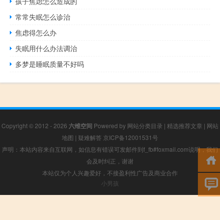
孩子焦虑怎么造成的
常常失眠怎么诊治
焦虑得怎么办
失眠用什么办法调治
多梦是睡眠质量不好吗
Copyright © 2012 - 2026
六维空间
Powered by
网站分类目录
|
精选推荐文章
|
网站
地图
|
疑难解答
京ICP备12001531号
声明：本站内容来自互联网，如信息有错误可发邮件到f_fb#foxmail.com说明，我们
会及时纠正，谢谢
本站仅为个人兴趣爱好，不接盈利性广告及商业合作
小男孩