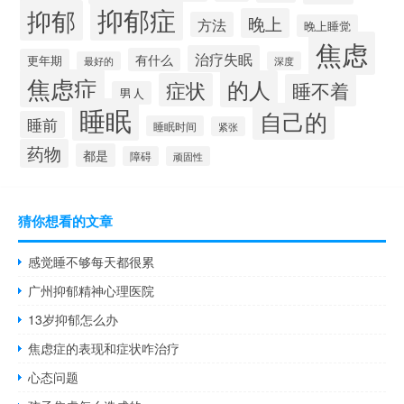
抑郁症
抑郁
晚上
方法
晚上睡觉
焦虑
治疗失眠
有什么
更年期
最好的
深度
焦虑症
的人
症状
睡不着
男人
睡眠
自己的
睡前
睡眠时间
紧张
药物
都是
障碍
顽固性
猜你想看的文章
感觉睡不够每天都很累
广州抑郁精神心理医院
13岁抑郁怎么办
焦虑症的表现和症状咋治疗
心态问题