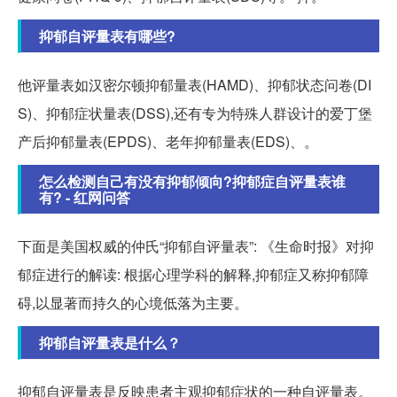
抑郁自评量表有哪些?
他评量表如汉密尔顿抑郁量表(HAMD)、抑郁状态问卷(DI
S)、抑郁症状量表(DSS),还有专为特殊人群设计的爱丁堡
产后抑郁量表(EPDS)、老年抑郁量表(EDS)、。
怎么检测自己有没有抑郁倾向?抑郁症自评量表谁
有? - 红网问答
下面是美国权威的仲氏“抑郁自评量表”: 《生命时报》对抑
郁症进行的解读: 根据心理学科的解释,抑郁症又称抑郁障
碍,以显著而持久的心境低落为主要。
抑郁自评量表是什么？
抑郁自评量表是反映患者主观抑郁症状的一种自评量表。