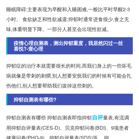
睡眠障碍:主要表现为早醒和入睡困难,一般比平时早醒2-3
小时。 食欲缺乏和性欲减退:抑郁时通常进食很少,食之无
味,体重明显下降。一部分人甚至会出现性欲减。
疫情心理自测表，测出抑郁重度，我居然闪过一丝
喜悦?-壹心理
抑郁症的治疗本就需要很长的时间,而我们身上的一些坏毛
病就像是带刺的刺猬,别人想要安抚我们的时候有可能会扎
伤他们,别人想要帮助我们拔掉这些刺的。
抑郁自测表有哪些?
自评
抑郁自测表有哪些 抑郁自测表即指抑郁
量表,有流调
用抑郁自评量表(CES-D)、贝克抑郁问卷(BDI)、9项患者
健康问卷(PHQ-9)、抑郁自评量表(SDS)等。 抑。