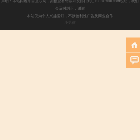
声明：本站内容来自互联网，如信息有错误可发邮件到f_fb#foxmail.com说明，我们
会及时纠正，谢谢
本站仅为个人兴趣爱好，不接盈利性广告及商业合作
小男孩