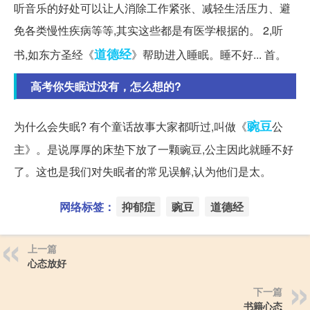
听音乐的好处可以让人消除工作紧张、减轻生活压力、避
免各类慢性疾病等等,其实这些都是有医学根据的。 2,听
道德经
书,如东方圣经《
》帮助进入睡眠。睡不好... 首。
高考你失眠过没有，怎么想的?
豌豆
为什么会失眠? 有个童话故事大家都听过,叫做《
公
主》。是说厚厚的床垫下放了一颗豌豆,公主因此就睡不好
了。这也是我们对失眠者的常见误解,认为他们是太。
网络标签：
抑郁症
豌豆
道德经
上一篇
心态放好
下一篇
书籍心态