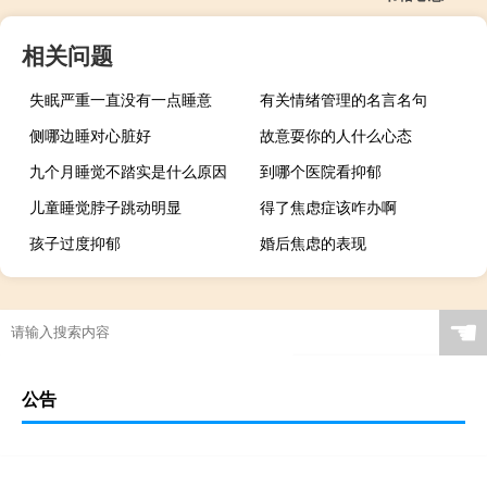
相关问题
失眠严重一直没有一点睡意
有关情绪管理的名言名句
侧哪边睡对心脏好
故意耍你的人什么心态
九个月睡觉不踏实是什么原因
到哪个医院看抑郁
儿童睡觉脖子跳动明显
得了焦虑症该咋办啊
孩子过度抑郁
婚后焦虑的表现
☚
公告