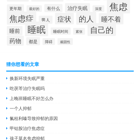
焦虑
治疗失眠
有什么
更年期
最好的
深度
焦虑症
的人
症状
睡不着
男人
睡眠
自己的
睡前
睡眠时间
紧张
药物
都是
障碍
顽固性
猜你想看的文章
换新环境失眠严重
吃茯芩治疗失眠吗
上晚班睡眠不好怎么办
一个人抑郁
氟桂利嗪导致抑郁的原因
甲钴胺治疗焦虑症
孩子莫名焦虑抑郁