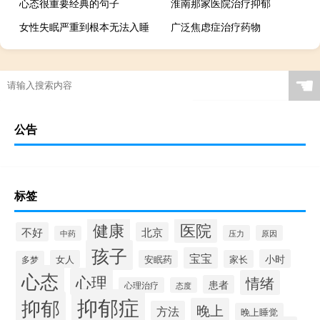
心态很重要经典的句子
淮南那家医院治疗抑郁
女性失眠严重到根本无法入睡
广泛焦虑症治疗药物
☚
公告
标签
健康
医院
不好
北京
压力
原因
中药
孩子
宝宝
小时
女人
安眠药
家长
多梦
心态
心理
情绪
患者
心理治疗
态度
抑郁症
抑郁
晚上
方法
晚上睡觉