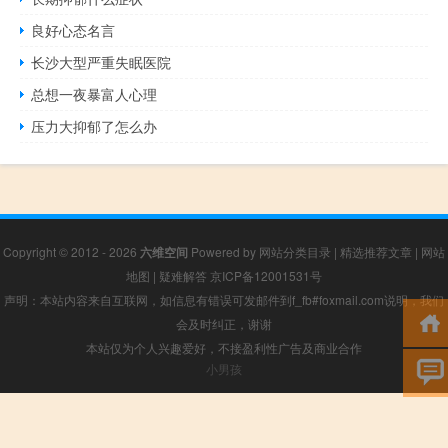
良好心态名言
长沙大型严重失眠医院
总想一夜暴富人心理
压力大抑郁了怎么办
Copyright © 2012 - 2026
六维空间
Powered by
网站分类目录
|
精选推荐文章
|
网站
地图
|
疑难解答
京ICP备12001531号
声明：本站内容来自互联网，如信息有错误可发邮件到f_fb#foxmail.com说明，我们
会及时纠正，谢谢
本站仅为个人兴趣爱好，不接盈利性广告及商业合作
小男孩