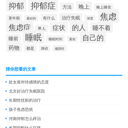
抑郁症
抑郁
晚上
方法
晚上睡觉
焦虑
治疗失眠
有什么
更年期
最好的
深度
焦虑症
的人
症状
睡不着
男人
睡眠
自己的
睡前
睡眠时间
紧张
药物
都是
障碍
顽固性
猜你想看的文章
处女座对待感情的态度
北京好治疗失眠医院
长期性忧郁的治疗
孩子焦虑恐惧
河南抑郁怎么样治
长期抑郁什么症状