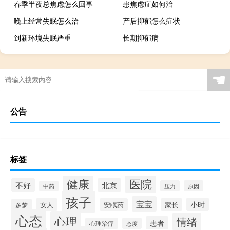
春季半夜总焦虑怎么回事
患焦虑症如何治
晚上经常失眠怎么治
产后抑郁怎么症状
到新环境失眠严重
长期抑郁病
☚
公告
标签
健康
医院
不好
北京
压力
原因
中药
孩子
宝宝
小时
女人
安眠药
家长
多梦
心态
心理
情绪
患者
心理治疗
态度