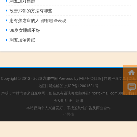
刺五加对焦虑
改善抑郁的方法有哪些
患有焦虑症的人,都有哪些表现
38岁女睡眠不好
刺五加治睡眠
Copyright © 2012 - 2026
六维空间
Powered by
网站分类目录
|
精选推荐文章
|
网站
地图
|
疑难解答
京ICP备12001531号
声明：本站内容来自互联网，如信息有错误可发邮件到f_fb#foxmail.com说明，我们
会及时纠正，谢谢
本站仅为个人兴趣爱好，不接盈利性广告及商业合作
小男孩