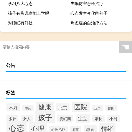
学习八大心态
失眠厉害怎样治疗
孩子有焦虑症能上学吗
心态发生变化的句子
对睡眠有好处
焦虑症的自治疗方法
☚
公告
标签
健康
医院
不好
北京
压力
原因
中药
孩子
宝宝
小时
女人
安眠药
家长
多梦
心态
心理
情绪
患者
心理治疗
态度