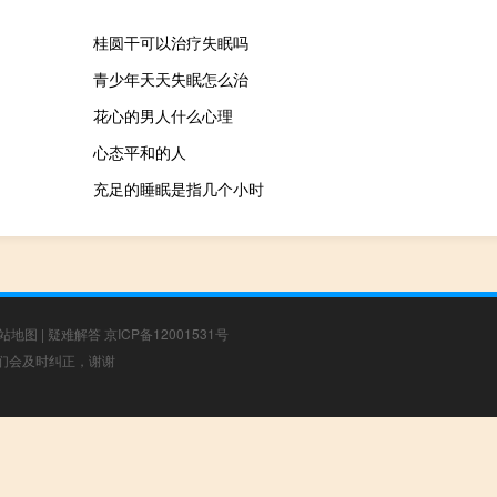
桂圆干可以治疗失眠吗
青少年天天失眠怎么治
花心的男人什么心理
心态平和的人
充足的睡眠是指几个小时
站地图
|
疑难解答
京ICP备12001531号
，我们会及时纠正，谢谢