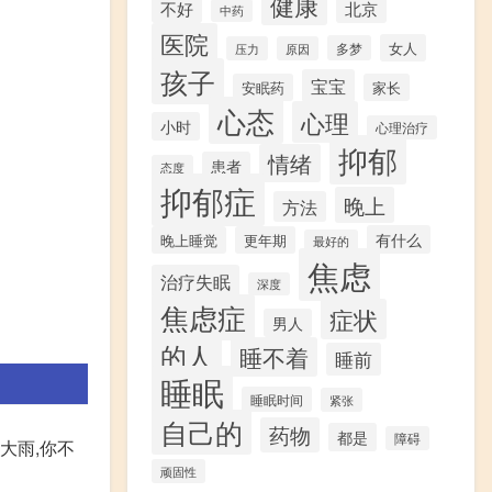
健康
不好
北京
中药
医院
女人
多梦
压力
原因
孩子
宝宝
安眠药
家长
心态
心理
小时
心理治疗
抑郁
情绪
患者
态度
抑郁症
晚上
方法
有什么
晚上睡觉
更年期
最好的
焦虑
治疗失眠
深度
焦虑症
症状
男人
的人
睡不着
睡前
睡眠
睡眠时间
紧张
自己的
药物
都是
障碍
大雨,你不
顽固性