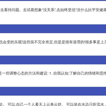
去看待问题。去试着想象“没关系”,去始终坚信“没什么比平安健康
也会变的乐观!这些虽不完全肯定,但是是很有道理的!很多事是上
些调整心态的方法和建议: 1. 自我认知:了解自己的情绪和思
。 可以,自己一个人看天上云卷云舒。 可以坐在水边只听流水 