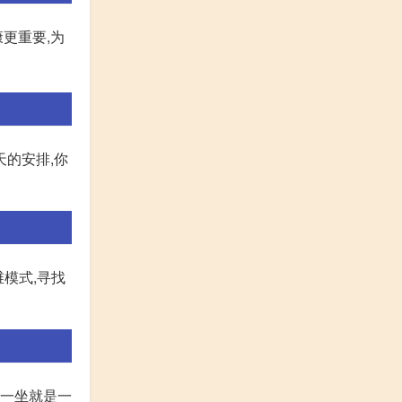
更重要,为
天的安排,你
维模式,寻找
,一坐就是一