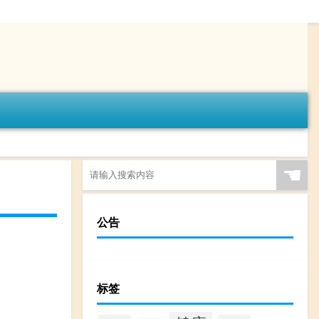
☚
公告
标签