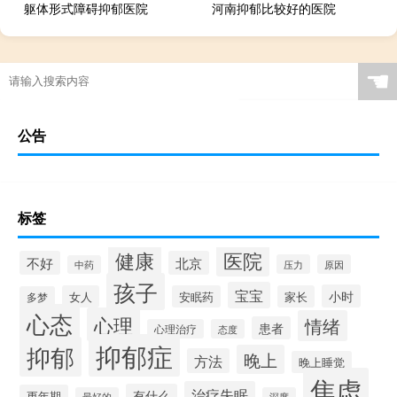
躯体形式障碍抑郁医院
河南抑郁比较好的医院
☚
公告
标签
健康
医院
不好
北京
压力
原因
中药
孩子
宝宝
小时
女人
安眠药
家长
多梦
心态
心理
情绪
患者
心理治疗
态度
抑郁症
抑郁
晚上
方法
晚上睡觉
焦虑
治疗失眠
有什么
更年期
最好的
深度