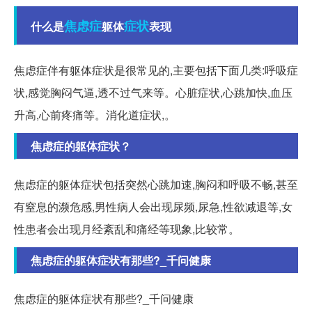
焦虑症
症状
什么是
躯体
表现
焦虑症伴有躯体症状是很常见的,主要包括下面几类:呼吸症
状,感觉胸闷气逼,透不过气来等。心脏症状,心跳加快,血压
升高,心前疼痛等。消化道症状,。
焦虑症的躯体症状？
焦虑症的躯体症状包括突然心跳加速,胸闷和呼吸不畅,甚至
有窒息的濒危感,男性病人会出现尿频,尿急,性欲减退等,女
性患者会出现月经紊乱和痛经等现象,比较常。
焦虑症的躯体症状有那些?_千问健康
焦虑症的躯体症状有那些?_千问健康