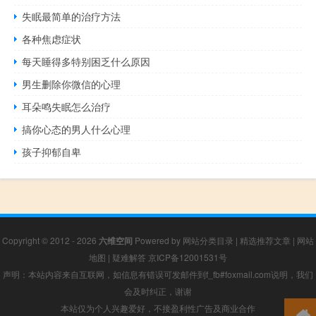
失眠最简单的治疗方法
各种焦虑症状
每天睡得多特别困乏什么原因
男生删除你微信的心理
耳朵鸣失眠怎么治疗
搞你心态的男人什么心理
孩子抑郁自卑
Copyright © 2012 - 2026
六维空间
Powered by
网站分类目录
|
精选推荐文章
|
网站
地图
|
疑难解答
京ICP备12001531号
声明：本站内容来自互联网，如信息有错误可发邮件到f_fb#foxmail.com说明，我们
会及时纠正，谢谢
本站仅为个人兴趣爱好，不接盈利性广告及商业合作