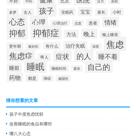
不好
北京
压力
原因
中药
孩子
宝宝
小时
女人
安眠药
家长
多梦
心态
心理
情绪
患者
心理治疗
态度
抑郁症
抑郁
晚上
方法
晚上睡觉
焦虑
治疗失眠
有什么
更年期
最好的
深度
焦虑症
的人
症状
睡不着
男人
睡眠
自己的
睡前
睡眠时间
紧张
药物
都是
障碍
顽固性
猜你想看的文章
孩子中度焦虑忧郁
改善睡眠的食品有哪些
哪八大心态