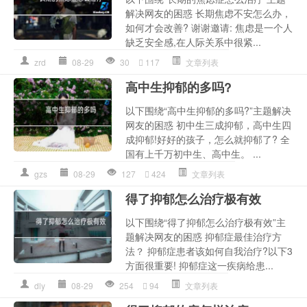
解决网友的困惑 长期焦虑不安怎么办，
如何才会改善? 谢谢邀请: 焦虑是一个人
缺乏安全感,在人际关系中很紧...
zrd
08-29
30
117
文章列表
高中生抑郁的多吗?
以下围绕“高中生抑郁的多吗?”主题解决
网友的困惑 初中生三成抑郁，高中生四
成抑郁!好好的孩子，怎么就抑郁了? 全
国有上千万初中生、高中生。 ...
gzs
08-29
127
424
文章列表
得了抑郁怎么治疗极有效
以下围绕“得了抑郁怎么治疗极有效”主
题解决网友的困惑 抑郁症最佳治疗方
法？ 抑郁症患者该如何自我治疗?以下3
方面很重要! 抑郁症这一疾病给患...
dly
08-29
254
94
文章列表