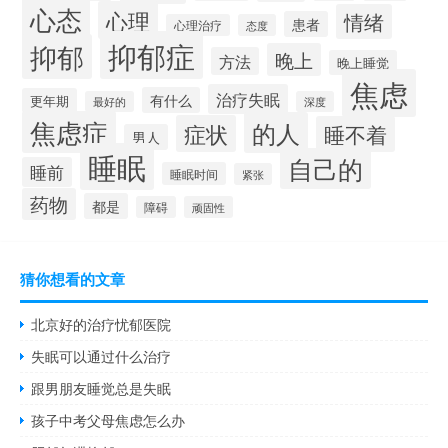
心态
心理
情绪
患者
心理治疗
态度
抑郁症
抑郁
晚上
方法
晚上睡觉
焦虑
治疗失眠
有什么
更年期
最好的
深度
焦虑症
的人
症状
睡不着
男人
睡眠
自己的
睡前
睡眠时间
紧张
药物
都是
障碍
顽固性
猜你想看的文章
北京好的治疗忧郁医院
失眠可以通过什么治疗
跟男朋友睡觉总是失眠
孩子中考父母焦虑怎么办