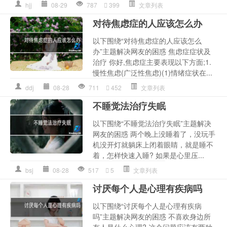
hjj
08-29
787
399
文章列表
对待焦虑症的人应该怎么办
以下围绕“对待焦虑症的人应该怎么
办”主题解决网友的困惑 焦虑症症状及
治疗 你好,焦虑症主要表现以下方面;1.
慢性焦虑(广泛性焦虑)(1)情绪症状在...
ddj
08-28
711
452
文章列表
不睡觉法治疗失眠
以下围绕“不睡觉法治疗失眠”主题解决
网友的困惑 两个晚上没睡着了，没玩手
机没开灯就躺床上闭着眼睛，就是睡不
着，怎样快速入睡? 如果是心里压...
bsj
08-28
517
5
文章列表
讨厌每个人是心理有疾病吗
以下围绕“讨厌每个人是心理有疾病
吗”主题解决网友的困惑 不喜欢身边所
有人是什么心理? 这个问题应该有两种,