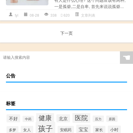
一是孤僻,二是自卑, 首先来说说孤僻...
tyl
08-28
338
620
文章列表
下一页
☚
公告
标签
健康
医院
不好
北京
压力
原因
中药
孩子
宝宝
小时
女人
安眠药
家长
多梦