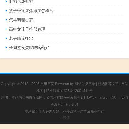
肝郁气滞抑郁
孩子强迫症焦虑症怎样治
怎样调理心态
高中女孩子抑郁表现
老失眠该咋治
长期整夜失眠吃啥药好
Copyright © 2012 - 2026
六维空间
Powered by
网站分类目录
|
精选推荐文章
|
网站
地图
|
疑难解答
京ICP备12001531号
声明：本站内容来自互联网，如信息有错误可发邮件到f_fb#foxmail.com说明，我们
会及时纠正，谢谢
本站仅为个人兴趣爱好，不接盈利性广告及商业合作
小男孩