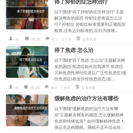
得了抑郁的症怎样治疗
以下围绕“得了抑郁的症怎样治疗”主题
解决网友的困惑 抑郁症患者该怎么治
疗? 抑郁症 抑郁症标准需要到正规医院
检查,没有达到标准的,应归为情绪...
dly
08-29
911
715
文章列表
得了焦虑 怎么治
以下围绕“得了焦虑 怎么治”主题解决网
友的困惑 焦虑症如何自我调节 焦虑症
又称焦虑性神经症是以广泛性焦虑症(慢
性焦虑症)和发作性惊恐状态(急...
dlj
08-29
984
859
文章列表
缓解焦虑的治疗方法有哪些
以下围绕“缓解焦虑的治疗方法有哪
些”主题解决网友的困惑 怎么缓解精神
焦虑和情绪低落? 如何缓解精神焦虑 1.
保证充足的睡眠。睡眠不足不仅会给...