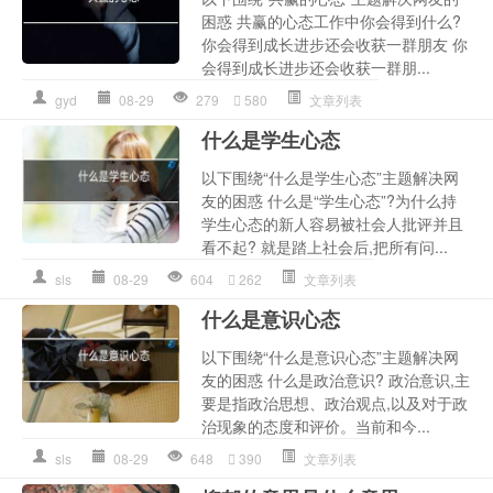
困惑 共赢的心态工作中你会得到什么?
你会得到成长进步还会收获一群朋友 你
会得到成长进步还会收获一群朋...
gyd
08-29
279
580
文章列表
什么是学生心态
以下围绕“什么是学生心态”主题解决网
友的困惑 什么是“学生心态”?为什么持
学生心态的新人容易被社会人批评并且
看不起? 就是踏上社会后,把所有问...
sls
08-29
604
262
文章列表
什么是意识心态
以下围绕“什么是意识心态”主题解决网
友的困惑 什么是政治意识? 政治意识,主
要是指政治思想、政治观点,以及对于政
治现象的态度和评价。当前和今...
sls
08-29
648
390
文章列表