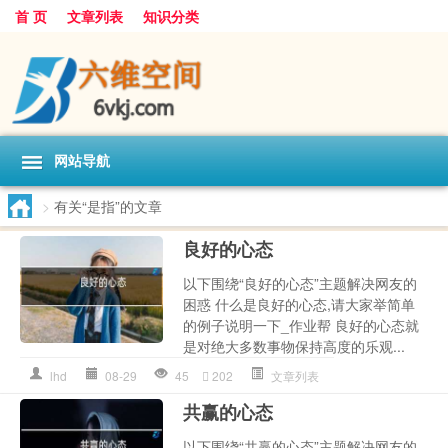
首 页
文章列表
知识分类
网站导航
>
有关“是指”的文章
良好的心态
以下围绕“良好的心态”主题解决网友的
困惑 什么是良好的心态,请大家举简单
的例子说明一下_作业帮 良好的心态就
是对绝大多数事物保持高度的乐观...
lhd
08-29
45
202
文章列表
共赢的心态
以下围绕“共赢的心态”主题解决网友的