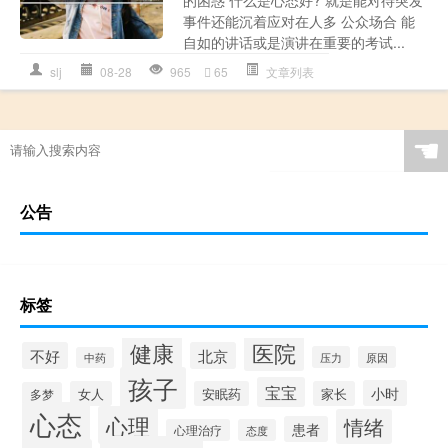
事件还能沉着应对在人多 公众场合 能
自如的讲话或是演讲在重要的考试...
slj
08-28
965
65
文章列表
☚
公告
标签
健康
医院
不好
北京
压力
原因
中药
孩子
宝宝
小时
女人
安眠药
家长
多梦
心态
心理
情绪
患者
心理治疗
态度