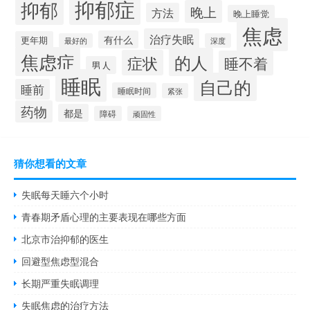
抑郁症
抑郁
晚上
方法
晚上睡觉
焦虑
治疗失眠
有什么
更年期
最好的
深度
焦虑症
的人
症状
睡不着
男人
睡眠
自己的
睡前
睡眠时间
紧张
药物
都是
障碍
顽固性
猜你想看的文章
失眠每天睡六个小时
青春期矛盾心理的主要表现在哪些方面
北京市治抑郁的医生
回避型焦虑型混合
长期严重失眠调理
失眠焦虑的治疗方法