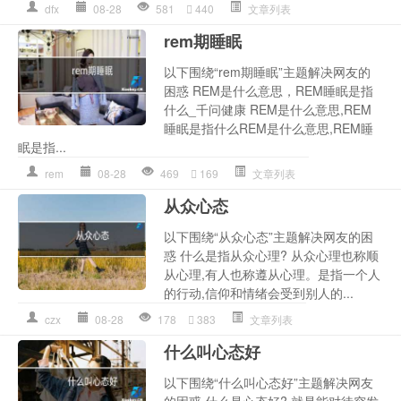
dfx
08-28
581
440
文章列表
rem期睡眠
以下围绕“rem期睡眠”主题解决网友的
困惑 REM是什么意思，REM睡眠是指
什么_千问健康 REM是什么意思,REM
睡眠是指什么REM是什么意思,REM睡
眠是指...
rem
08-28
469
169
文章列表
从众心态
以下围绕“从众心态”主题解决网友的困
惑 什么是指从众心理? 从众心理也称顺
从心理,有人也称遵从心理。是指一个人
的行动,信仰和情绪会受到别人的...
czx
08-28
178
383
文章列表
什么叫心态好
以下围绕“什么叫心态好”主题解决网友
的困惑 什么是心态好? 就是能对待突发