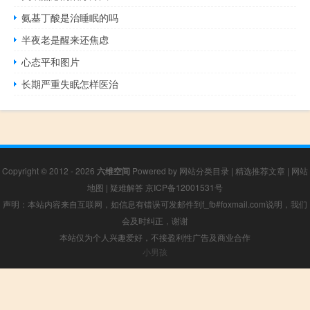
氨基丁酸是治睡眠的吗
半夜老是醒来还焦虑
心态平和图片
长期严重失眠怎样医治
Copyright © 2012 - 2026
六维空间
Powered by
网站分类目录
|
精选推荐文章
|
网站
地图
|
疑难解答
京ICP备12001531号
声明：本站内容来自互联网，如信息有错误可发邮件到f_fb#foxmail.com说明，我们
会及时纠正，谢谢
本站仅为个人兴趣爱好，不接盈利性广告及商业合作
小男孩