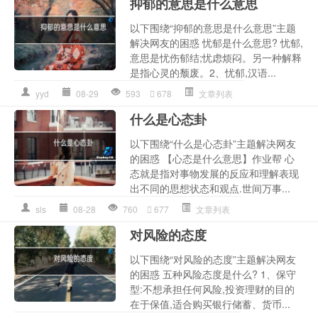
抑郁的意思是什么意思
以下围绕“抑郁的意思是什么意思”主题
解决网友的困惑 忧郁是什么意思? 忧郁,
意思是忧伤郁结;忧虑烦闷。另一种解释
是指心灵的颓废。2、忧郁,汉语...
yyd
08-29
593
678
文章列表
什么是心态卦
以下围绕“什么是心态卦”主题解决网友
的困惑 【心态是什么意思】作业帮 心
态就是指对事物发展的反应和理解表现
出不同的思想状态和观点.世间万事...
sls
08-28
760
677
文章列表
对风险的态度
以下围绕“对风险的态度”主题解决网友
的困惑 五种风险态度是什么? 1、保守
型:不想承担任何风险,投资理财的目的
在于保值,适合购买银行储蓄、货币...