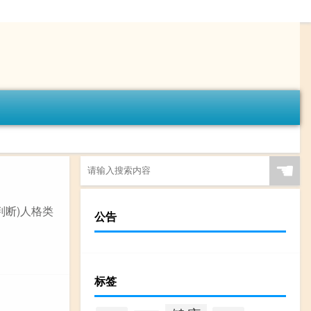
☚
、判断)人格类
公告
标签