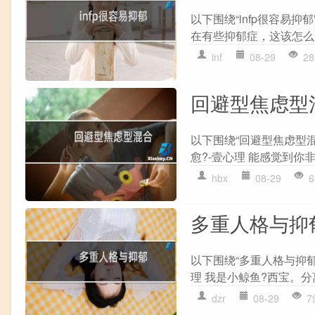
以下围绕“infp很容易
在有些抑郁症，这该怎么办?
inf
08-29
28
回避型焦虑型
以下围绕“回避型焦虑型
愈?-壹心理 能感觉到你非
hbx
08-29
6
多重人格与抑
以下围绕“多重人格与抑郁
理 我是小鲸鱼?西宝。分离
dzr
08-29
7