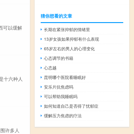
猜你想看的文章
西可以缓解
长期在紧张抑郁的情绪里
13岁女孩如果抑郁有什么表现
65岁左右的男人的心理变化
心态调节的书籍
心态越
昆明哪个医院看睡眠好
J是十六种人
安乐片抗焦虑吗
可以帮助我睡眠吗
如何知道自己是否得了忧郁症
缓解压力焦虑的疗法
周围许多人