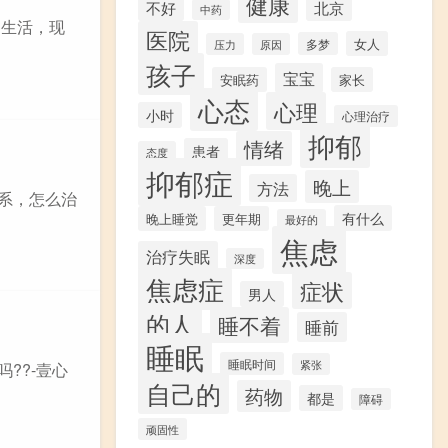
健康
不好
北京
中药
的生活，现
医院
女人
多梦
压力
原因
孩子
宝宝
安眠药
家长
心态
心理
小时
心理治疗
抑郁
情绪
患者
态度
抑郁症
晚上
方法
关系，怎么治
有什么
晚上睡觉
更年期
最好的
焦虑
治疗失眠
深度
焦虑症
症状
男人
的人
睡不着
睡前
睡眠
睡眠时间
紧张
??-壹心
自己的
药物
都是
障碍
顽固性