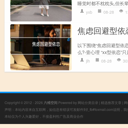
睡觉时都不枕枕头,但长辈
yxb
08-28
1
焦虑回避型依
以下围绕“焦虑回避型依
么?-壹心理 “xx型依恋”
jlh
08-28
30
Copyright © 2012 - 2026
六维空间
Powered by
网站分类目录
|
精选推荐文章
|
网
声明：本站内容来自互联网，如信息有错误可发邮件到f_fb#foxmail.com说明
本站仅为个人兴趣爱好，不接盈利性广告及商业合作