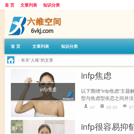
首 页
文章列表
知识分类
首 页
文章列表
知识分类
>
有关“人格”的文章
infp焦虑
以下围绕“infp焦虑”主
型与焦虑型依恋之间并没有
inf
08-29
97
infp很容易抑