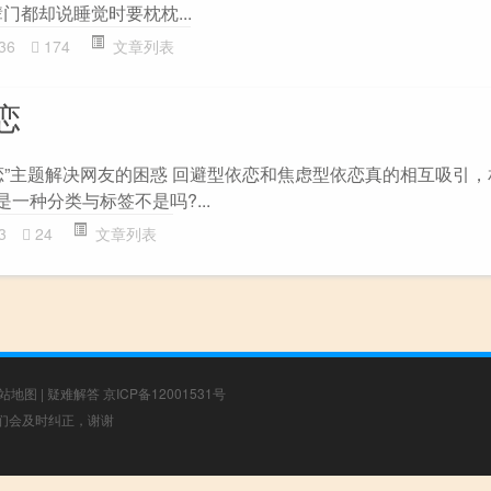
门都却说睡觉时要枕枕...
36
174
文章列表
恋
恋”主题解决网友的困惑 回避型依恋和焦虑型依恋真的相互吸引
只是一种分类与标签不是吗?...
3
24
文章列表
站地图
|
疑难解答
京ICP备12001531号
，我们会及时纠正，谢谢