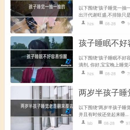
以下围绕“孩子睡觉一抽一
出汗代谢旺盛,不排除只是代
hzs
08-28
1
孩子睡眠不好
以下围绕“孩子睡眠不好容
滴剂, 你好,宝宝晚上睡觉不
hzs
08-28
7
两岁半孩子睡
以下围绕“两岁半孩子睡觉
并且有时候还坐起来睡...
lsb
08-28
9