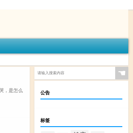
☚
是哭，是怎么
公告
标签