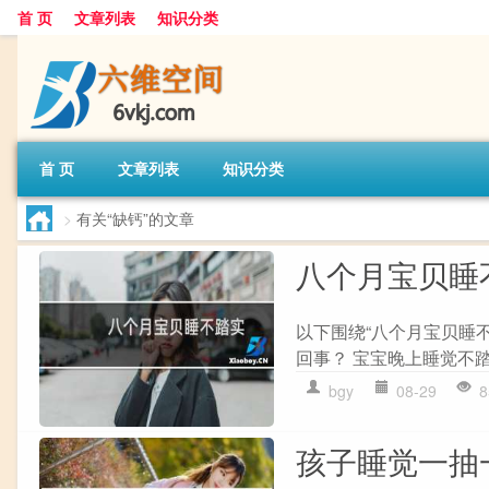
首 页
文章列表
知识分类
首 页
文章列表
知识分类
>
有关“缺钙”的文章
八个月宝贝睡
以下围绕“八个月宝贝睡
回事？ 宝宝晚上睡觉不踏
bgy
08-29
8
孩子睡觉一抽