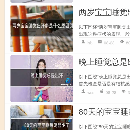
两岁宝宝睡觉
以下围绕“两岁宝宝睡觉
出现这种症状的表现一般最
lsb
08-28
8
晚上睡觉总是
以下围绕“晚上睡觉总是出
首先检查是否是有结核感染
wss
08-28
3
80天的宝宝
以下围绕“80天的宝宝睡