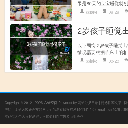
果是80天的宝宝睡觉特别少
sslake
08-28
2岁孩子睡觉
以下围绕“2岁孩子睡觉
情况需要根据临床上的相关
sslake
08-28
Copyright © 2012 - 2026
六维空间
Powered by
网站分类目录
|
精选推荐文章
|
网
声明：本站内容来自互联网，如信息有错误可发邮件到f_fb#foxmail.com说明
本站仅为个人兴趣爱好，不接盈利性广告及商业合作