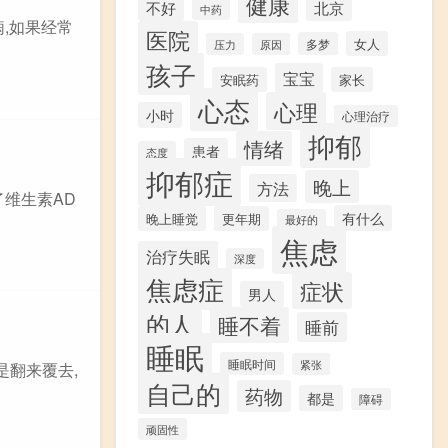
健康
不好
北京
中药
痫,如果经常
医院
女人
多梦
压力
原因
孩子
宝宝
安眠药
家长
心态
心理
小时
心理治疗
抑郁
情绪
患者
态度
抑郁症
晚上
方法
了维生素AD
有什么
晚上睡觉
更年期
最好的
焦虑
治疗失眠
深度
焦虑症
症状
男人
的人
睡不着
睡前
睡眠
睡眠时间
紧张
是翻来覆去,
自己的
药物
都是
障碍
顽固性