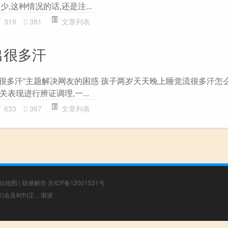
,这种情况的话,还是注...
319
381
文章列表
出很多汗
出很多汗”主题解决网友的困惑 孩子两岁天天晚上睡觉流很多汗怎么
表现进行辨证调理,一...
633
367
文章列表
站地图
|
疑难解答
京ICP备12001531号
，我们会及时纠正，谢谢