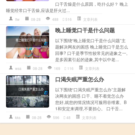
口干舌燥是什么原因，吃什么好？ 晚上
睡觉经常口干舌燥,应该是肝火过...
ltw
08-28
488
516
文章列表
晚上睡觉口干是什么问题
以下围绕“晚上睡觉口干是什么问题”主
题解决网友的困惑 晚上睡觉口干是怎么
回事? 口干是季节性较常见的迹象之一,
是多因素引起的迹象,其中以中老...
wss
08-28
169
116
文章列表
口渴失眠严重怎么办
以下围绕“口渴失眠严重怎么办”主题解
决网友的困惑 口干、睡不着觉怎么办
您好,就您的情况情况可服用谷维素、B
1和安定来调理,不要担心。 口干舌...
kks
08-28
596
48
文章列表