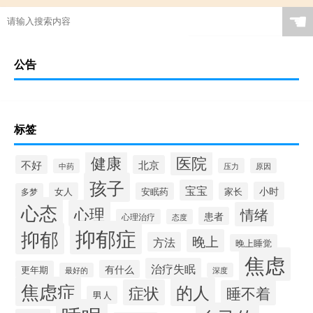
☚
公告
标签
健康
医院
不好
北京
压力
原因
中药
孩子
宝宝
小时
女人
安眠药
家长
多梦
心态
心理
情绪
患者
心理治疗
态度
抑郁症
抑郁
晚上
方法
晚上睡觉
焦虑
治疗失眠
有什么
更年期
最好的
深度
焦虑症
的人
症状
睡不着
男人