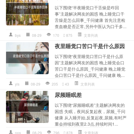
以下围绕“半夜睡觉口干舌燥是咋回
事”主题解决网友的困惑 晚上睡觉口干
舌燥是怎么回事_千问健康 首先注意检
查血糖是否正常,另外中医认为口干多...
bys
08-29
170
875
文章列表
夜里睡觉口苦口干是什么原因
以下围绕“夜里睡觉口苦口干是什么原
因”主题解决网友的困惑 晚上睡觉会口
苦口干是什么原因_千问健康 晚上睡觉
会口苦口干是什么原因_千问健康 晚...
yls
08-29
205
43
文章列表
尿频睡眠差
以下围绕“尿频睡眠差”主题解决网友的
困惑 失眠，夜间反复起夜，尿频_千问
健康 从入睡开始,反复起夜,尿频,有时严
重会持续到夜里2.3点,持续时间1...
nps
08-29
796
878
文章列表