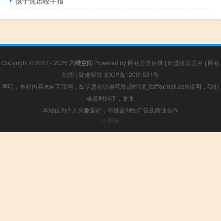
孩子焦虑咬手指
Copyright © 2012 - 2026
六维空间
Powered by
网站分类目录
|
精选推荐文章
|
网站
地图
|
疑难解答
京ICP备12001531号
声明：本站内容来自互联网，如信息有错误可发邮件到f_fb#foxmail.com说明，我们
会及时纠正，谢谢
本站仅为个人兴趣爱好，不接盈利性广告及商业合作
小男孩