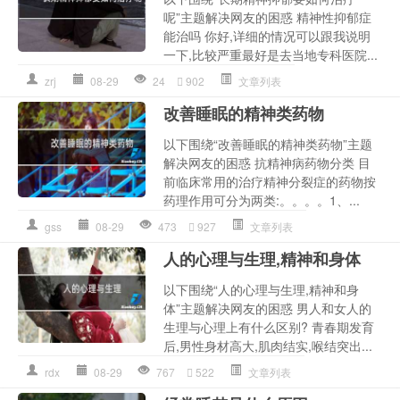
呢”主题解决网友的困惑 精神性抑郁症
能治吗 你好,详细的情况可以跟我说明
一下,比较严重最好是去当地专科医院...
zrj
08-29
24
902
文章列表
改善睡眠的精神类药物
以下围绕“改善睡眠的精神类药物”主题
解决网友的困惑 抗精神病药物分类 目
前临床常用的治疗精神分裂症的药物按
药理作用可分为两类:。。。。1、...
gss
08-29
473
927
文章列表
人的心理与生理,精神和身体
以下围绕“人的心理与生理,精神和身
体”主题解决网友的困惑 男人和女人的
生理与心理上有什么区别? 青春期发育
后,男性身材高大,肌肉结实,喉结突出...
rdx
08-29
767
522
文章列表