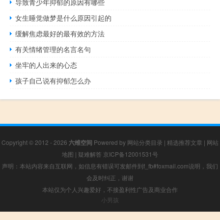
导致青少年抑郁的原因有哪些
女生睡觉做梦是什么原因引起的
缓解焦虑最好的最有效的方法
有关情绪管理的名言名句
坐牢的人出来的心态
孩子自己说有抑郁怎么办
Copyright © 2012 - 2026
六维空间
Powered by
网站分类目录
|
精选推荐文章
|
网站
地图
|
疑难解答
京ICP备12001531号
声明：本站内容来自互联网，如信息有错误可发邮件到f_fb#foxmail.com说明，我们
会及时纠正，谢谢
本站仅为个人兴趣爱好，不接盈利性广告及商业合作
小男孩