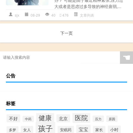
大或者是思虑过多导致的神经衰弱,...
sjx
08-29
40
476
文章列表
下一页
☚
公告
标签
健康
医院
不好
北京
压力
原因
中药
孩子
宝宝
小时
女人
安眠药
家长
多梦