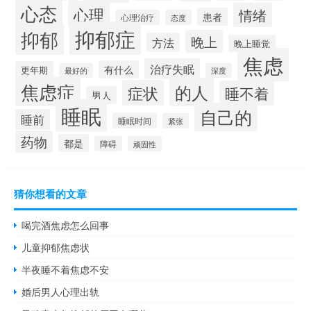
心态
心理
情绪
患者
心理治疗
态度
抑郁症
抑郁
晚上
方法
晚上睡觉
焦虑
治疗失眠
有什么
更年期
最好的
深度
焦虑症
的人
症状
睡不着
男人
睡眠
自己的
睡前
睡眠时间
紧张
药物
都是
障碍
顽固性
猜你想看的文章
喝完酒焦虑怎么回事
儿童抑郁焦虑状
半夜睡不着焦虑不安
婚后男人心理出轨