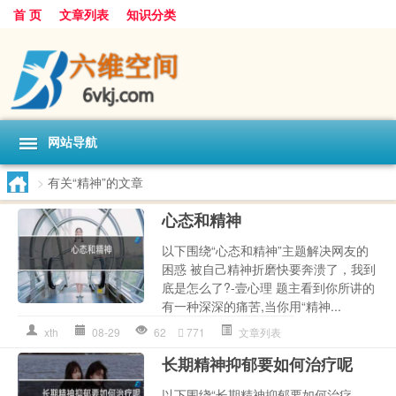
首 页
文章列表
知识分类
网站导航
>
有关“精神”的文章
心态和精神
以下围绕“心态和精神”主题解决网友的
困惑 被自己精神折磨快要奔溃了，我到
底是怎么了?-壹心理 题主看到你所讲的
有一种深深的痛苦,当你用“精神...
xth
08-29
62
771
文章列表
长期精神抑郁要如何治疗呢
以下围绕“长期精神抑郁要如何治疗