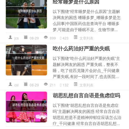
经常睡梦是什么原因
以下围绕“经常睡梦是什么原因”主题解
决网友的困惑 嗜睡多梦_嗜睡多梦是怎
么回事|中国医药信息查询平台 嗜睡多
梦,可能是由于睡眠不足、生物节律...
jcs
08-29
899
423
文章列表
吃什么药治好严重的失眠
以下围绕“吃什么药治好严重的失眠”主
题解决网友的困惑 严重失眠，整夜不
睡，吃了佐匹克隆片会好点_千问健康
严重失眠,有好一段时间了,也去医院...
csl
08-29
211
132
文章列表
胡思乱想自言自语是焦虑症吗
以下围绕“胡思乱想自言自语是焦虑症
吗”主题解决网友的困惑 经常自言自语
胡思乱想是不是精神抑郁症应该怎么治
疗_千问健康 经常自言自语胡思乱想...