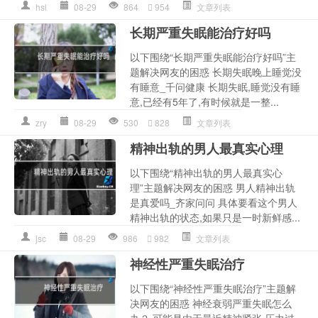
hsl
08-29
864
954
文章列表
长期严重失眠能治疗好吗
以下围绕“长期严重失眠能治疗好吗”主
题解决网友的困惑 长期失眠晚上睡觉没
有睡意_千问健康 长期失眠,睡觉没有睡
意,已经有5年了,有时候就是一整...
zry
08-29
530
828
文章列表
精神出轨的男人最真实心理
以下围绕“精神出轨的男人最真实心
理”主题解决网友的困惑 男人精神出轨
是真爱吗_齐家问问 具体要看这个男人
精神出轨的状态,如果只是一时新鲜感...
jsc
08-29
986
982
文章列表
神经性严重失眠治疗
以下围绕“神经性严重失眠治疗”主题解
决网友的困惑 神经衰弱严重失眠怎么
办？ 可能是由于最近精神紧张,压力过