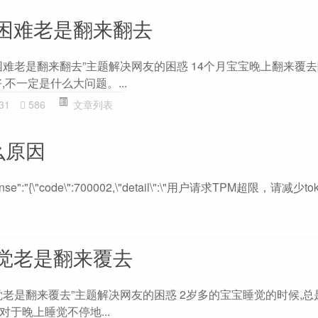
困难老是翻来翻去
困难老是翻来翻去”主题解决网友的困惑 14个月宝宝晚上翻来覆
,不一定是什么大问题。...
31
586
文章列表
么原因
response":"{\"code\":700002,\"detail\":\"用户请求TPM超限，请减
觉老是翻来覆去
老是翻来覆去”主题解决网友的困惑 2岁多的宝宝睡觉的时候,总
 对于晚上睡觉不停地...