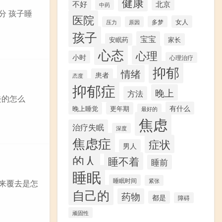
健康
不好
北京
中药
分 孩子睡
医院
女人
多梦
压力
原因
孩子
宝宝
安眠药
家长
心态
心理
小时
心理治疗
抑郁
情绪
患者
态度
抑郁症
晚上
方法
去的怎么
有什么
晚上睡觉
更年期
最好的
焦虑
治疗失眠
深度
焦虑症
症状
男人
的人
睡不着
睡前
睡眠
睡眠时间
紧张
翻来覆去是怎
自己的
药物
都是
障碍
顽固性