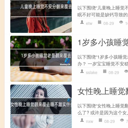
以下围绕“儿童晚上睡觉
眠不好可能是缺钙导致的,
etw
08-29
1
1岁多小孩睡
以下围绕“1岁多小孩睡觉
办？ 一岁宝宝睡觉不安稳,
sslake
08-29
女性晚上睡觉
以下围绕“女性晚上睡觉
么了? 或许是因为这个女
nxw
08-29