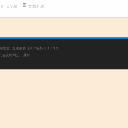
78
339
文章列表
站地图
|
疑难解答
京ICP备12001531号
，我们会及时纠正，谢谢