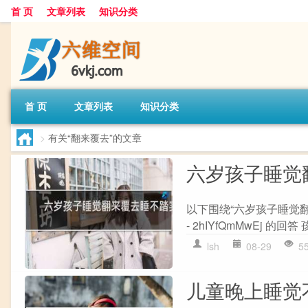
首 页
文章列表
知识分类
首 页
文章列表
知识分类
>
有关“翻来覆去”的文章
六岁孩子睡觉
以下围绕“六岁孩子睡觉
- 2hIYfQmMwEj 的
lsh
08-29
5
儿童晚上睡觉