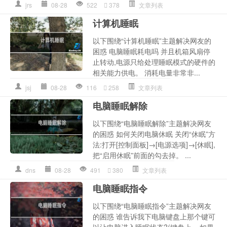
jrs
08-28
522
378
文章列表
计算机睡眠
以下围绕“计算机睡眠”主题解决网友的
困惑 电脑睡眠耗电吗 并且机箱风扇停
止转动,电源只给处理睡眠模式的硬件的
相关能力供电。 消耗电量非常非...
jsj
08-28
116
258
文章列表
电脑睡眠解除
以下围绕“电脑睡眠解除”主题解决网友
的困惑 如何关闭电脑休眠 关闭“休眠”方
法:打开[控制面板]→[电源选项]→[休眠],
把“启用休眠”前面的勾去掉。 ...
dns
08-28
491
380
文章列表
电脑睡眠指令
以下围绕“电脑睡眠指令”主题解决网友
的困惑 谁告诉我下电脑键盘上那个键可
以让电脑进入睡眠状态?(键盘上... 如果