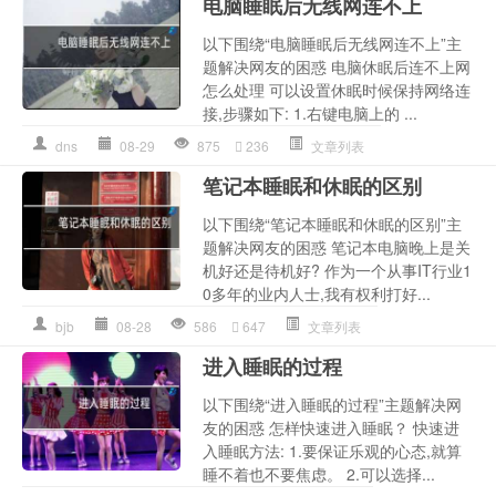
电脑睡眠后无线网连不上
以下围绕“电脑睡眠后无线网连不上”主
题解决网友的困惑 电脑休眠后连不上网
怎么处理 可以设置休眠时候保持网络连
接,步骤如下: 1.右键电脑上的 ...
dns
08-29
875
236
文章列表
笔记本睡眠和休眠的区别
以下围绕“笔记本睡眠和休眠的区别”主
题解决网友的困惑 笔记本电脑晚上是关
机好还是待机好? 作为一个从事IT行业1
0多年的业内人士,我有权利打好...
bjb
08-28
586
647
文章列表
进入睡眠的过程
以下围绕“进入睡眠的过程”主题解决网
友的困惑 怎样快速进入睡眠？ 快速进
入睡眠方法: 1.要保证乐观的心态,就算
睡不着也不要焦虑。 2.可以选择...