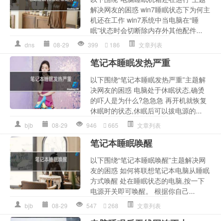
解决网友的困惑 win7睡眠状态下为何主
机还在工作 win7系统中当电脑在“睡
眠”状态时会切断除内存外其他配件...
dns
08-29
399
186
文章列表
笔记本睡眠发热严重
以下围绕“笔记本睡眠发热严重”主题解
决网友的困惑 电脑处于休眠状态,确烫
的吓人是为什么?急急急 再开机就恢复
休眠时的状态,休眠后可以拔电源的...
bjb
08-29
946
665
文章列表
笔记本睡眠唤醒
以下围绕“笔记本睡眠唤醒”主题解决网
友的困惑 如何将联想笔记本电脑从睡眠
方式唤醒 处在睡眠状态的电脑,按一下
电源开关即可唤醒。 根据你自己...
bjb
08-29
547
268
文章列表