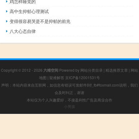
鸡怎样睡觉的
高中生抑郁心理测试
变得很容易哭是不是抑郁的前兆
八大心态自律
Copyright © 2012 - 2026
六维空间
Powered by
网站分类目录
|
精选推荐文章
|
网站
地图
|
疑难解答
京ICP备12001531号
声明：本站内容来自互联网，如信息有错误可发邮件到f_fb#foxmail.com说明，我们
会及时纠正，谢谢
本站仅为个人兴趣爱好，不接盈利性广告及商业合作
小男孩