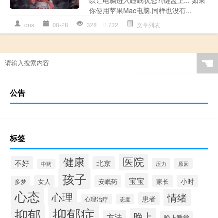
你使用苹果Mac电脑,同样也没有...
dns
08-28
328
732
文章列表
☚
公告
标签
健康
医院
不好
北京
压力
原因
中药
孩子
宝宝
小时
女人
安眠药
家长
多梦
心态
心理
情绪
患者
心理治疗
态度
抑郁症
抑郁
晚上
方法
晚上睡觉